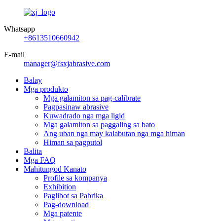
Whatsapp
+8613510660942
E-mail
manager@fsxjabrasive.com
Balay
Mga produkto
Mga galamiton sa pag-calibrate
Pagpasinaw abrasive
Kuwadrado nga mga ligid
Mga galamiton sa paggaling sa bato
Ang uban nga may kalabutan nga mga himan
Himan sa pagputol
Balita
Mga FAQ
Mahitungod Kanato
Profile sa kompanya
Exhibition
Paglibot sa Pabrika
Pag-download
Mga patente