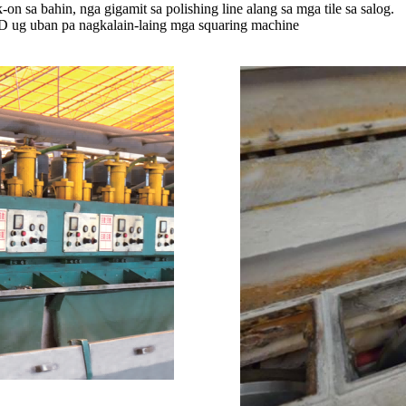
 sa bahin, nga gigamit sa polishing line alang sa mga tile sa salog.
uban pa nagkalain-laing mga squaring machine