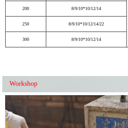
200
8/9/10*10/12/14
250
8/9/10*10/12/14/22
300
8/9/10*10/12/14
Workshop