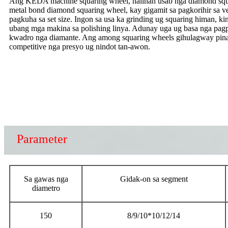
Ang KEDA machine squaring wheel, nailhan usab nga diamond squa
metal bond diamond squaring wheel, kay gigamit sa pagkorihir sa ver
pagkuha sa set size. Ingon sa usa ka grinding ug squaring himan, k
ubang mga makina sa polishing linya. Adunay uga ug basa nga pagpr
kwadro nga diamante. Ang among squaring wheels gihulagway pinaag
competitive nga presyo ug nindot tan-awon.
Parameter
Sa gawas nga
Gidak-on sa segment
diametro
150
8/9/10*10/12/14