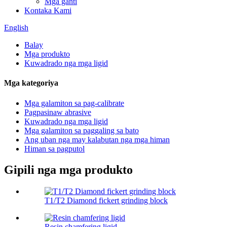
Mga ganti
Kontaka Kami
English
Balay
Mga produkto
Kuwadrado nga mga ligid
Mga kategoriya
Mga galamiton sa pag-calibrate
Pagpasinaw abrasive
Kuwadrado nga mga ligid
Mga galamiton sa paggaling sa bato
Ang uban nga may kalabutan nga mga himan
Himan sa pagputol
Gipili nga mga produkto
T1/T2 Diamond fickert grinding block
Resin chamfering ligid