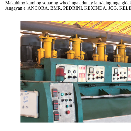
Makahimo kami og squaring wheel nga adunay lain-laing mga gidak-on
Angayan a, ANCORA, BMR, PEDRINI, KEXINDA, JCG, KELID ug 