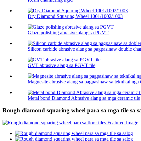
Dry Diamond Squaring Wheel 1001/1002/1003
Glaze polishing abrasive alang sa PGVT
Silicon carbide abrasive alang sa pagpasinaw double char
GVT abrasive alang sa PGVT tile
Magnesite abrasive alang sa pagpasinaw sa teknikal nga t
Metal bond Diamond Abrasive alang sa mga ceramic tile
Rough diamond squaring wheel para sa mga tile sa s