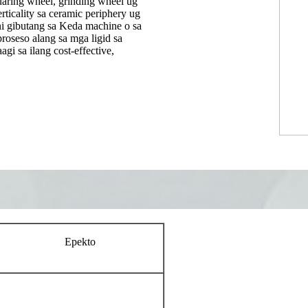
ring wheel, grinding wheel ug
ticality sa ceramic periphery ug
ini gibutang sa Keda machine o sa
oseso alang sa mga ligid sa
i sa ilang cost-effective,
Epekto