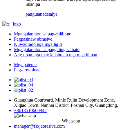
uban pa
pangutana
detalye
Mga galamiton sa pag-calibrate
Pagpasinaw abrasive
Kuwadrado nga mga ligid
Mga galamiton sa paggaling sa bato
Ang uban nga may kalabutan nga mga himan
Mga patente
Pag-download
Guanghua Courtyard, Minle Rulin Development Zone,
Xiqiao Town, Nanhai District, Foshan City, Guangdong.
+8613510660942
Whatsapp
manager@fsxjabrasive.com