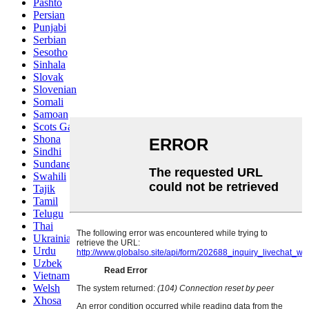
Pashto
Persian
Punjabi
Serbian
Sesotho
Sinhala
Slovak
Slovenian
Somali
Samoan
Scots Gaelic
Shona
Sindhi
Sundanese
Swahili
Tajik
Tamil
Telugu
Thai
Ukrainian
Urdu
Uzbek
Vietnamese
Welsh
Xhosa