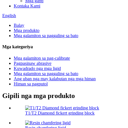
Mga ganti
Kontaka Kami
English
Balay
Mga produkto
Mga galamiton sa paggaling sa bato
Mga kategoriya
Mga galamiton sa pag-calibrate
Pagpasinaw abrasive
Kuwadrado nga mga ligid
Mga galamiton sa paggaling sa bato
Ang uban nga may kalabutan nga mga himan
Himan sa pagputol
Gipili nga mga produkto
T1/T2 Diamond fickert grinding block
Resin chamfering ligid