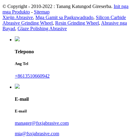
© Copyright - 2010-2022 : Tanang Katungod Gireserba.
Init nga
mga Produkto
-
Sitemap
Xiejin Abrasive
,
Mga Gamit sa Pagkuwadrado
,
Silicon Carbide
Abrasive Grinding Wheel
,
Resin Grinding Wheel
,
Abrasive nga
Bayad
,
Glaze Polishing Abrasive
Telepono
Ang Tel
+8613510660942
E-mail
E-mail
manager@fsxjabrasive.com
mia@fsxjabrasive.com