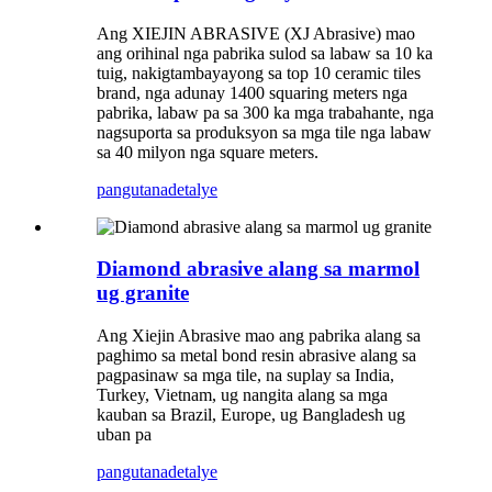
Ang XIEJIN ABRASIVE (XJ Abrasive) mao
ang orihinal nga pabrika sulod sa labaw sa 10 ka
tuig, nakigtambayayong sa top 10 ceramic tiles
brand, nga adunay 1400 squaring meters nga
pabrika, labaw pa sa 300 ka mga trabahante, nga
nagsuporta sa produksyon sa mga tile nga labaw
sa 40 milyon nga square meters.
pangutana
detalye
Diamond abrasive alang sa marmol
ug granite
Ang Xiejin Abrasive mao ang pabrika alang sa
paghimo sa metal bond resin abrasive alang sa
pagpasinaw sa mga tile, na suplay sa India,
Turkey, Vietnam, ug nangita alang sa mga
kauban sa Brazil, Europe, ug Bangladesh ug
uban pa
pangutana
detalye