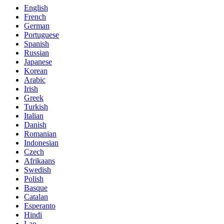
English
French
German
Portuguese
Spanish
Russian
Japanese
Korean
Arabic
Irish
Greek
Turkish
Italian
Danish
Romanian
Indonesian
Czech
Afrikaans
Swedish
Polish
Basque
Catalan
Esperanto
Hindi
Lao