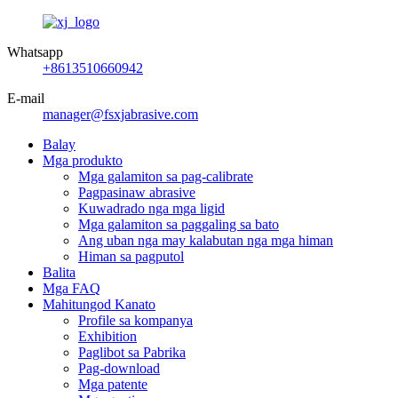
Whatsapp
+8613510660942
E-mail
manager@fsxjabrasive.com
Balay
Mga produkto
Mga galamiton sa pag-calibrate
Pagpasinaw abrasive
Kuwadrado nga mga ligid
Mga galamiton sa paggaling sa bato
Ang uban nga may kalabutan nga mga himan
Himan sa pagputol
Balita
Mga FAQ
Mahitungod Kanato
Profile sa kompanya
Exhibition
Paglibot sa Pabrika
Pag-download
Mga patente