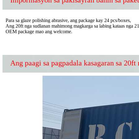
Para sa glaze polishing abrasive, ang package kay 24 pcs/boxes,
Ang 20ft nga sudlanan mahimong magkarga sa labing kataas nga 2
OEM package mao ang welcome.
Ang paagi sa pagpadala kasagaran sa 20ft