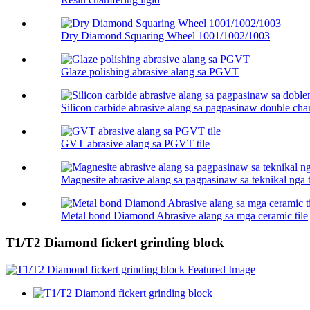
Dry Diamond Squaring Wheel 1001/1002/1003
Glaze polishing abrasive alang sa PGVT
Silicon carbide abrasive alang sa pagpasinaw double char
GVT abrasive alang sa PGVT tile
Magnesite abrasive alang sa pagpasinaw sa teknikal nga t
Metal bond Diamond Abrasive alang sa mga ceramic tile
T1/T2 Diamond fickert grinding block