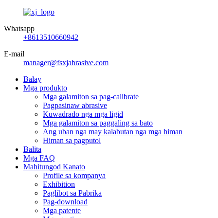
Whatsapp
+8613510660942
E-mail
manager@fsxjabrasive.com
Balay
Mga produkto
Mga galamiton sa pag-calibrate
Pagpasinaw abrasive
Kuwadrado nga mga ligid
Mga galamiton sa paggaling sa bato
Ang uban nga may kalabutan nga mga himan
Himan sa pagputol
Balita
Mga FAQ
Mahitungod Kanato
Profile sa kompanya
Exhibition
Paglibot sa Pabrika
Pag-download
Mga patente