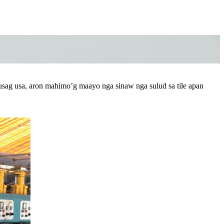
usag usa, aron mahimo’g maayo nga sinaw nga sulud sa tile apan