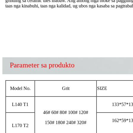
grinding sa ceramic tiles ibabaw. Ang among mga bloke sa paggilin
taas nga kinabuhi, taas nga kalidad, ug ubos nga kasaba sa pagtraba
Parameter sa produkto
Model No.
Grit
SIZE
L140 T1
133*57*1
46# 60# 80# 100# 120#
162*59*1
150# 180# 240# 320#
L170 T2