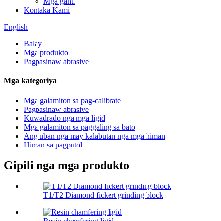
Mga ganti
Kontaka Kami
English
Balay
Mga produkto
Pagpasinaw abrasive
Mga kategoriya
Mga galamiton sa pag-calibrate
Pagpasinaw abrasive
Kuwadrado nga mga ligid
Mga galamiton sa paggaling sa bato
Ang uban nga may kalabutan nga mga himan
Himan sa pagputol
Gipili nga mga produkto
T1/T2 Diamond fickert grinding block
Resin chamfering ligid