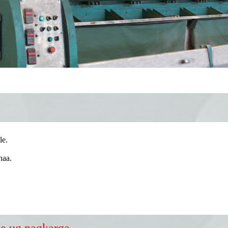
le.
naa.
e ug pagkarga.