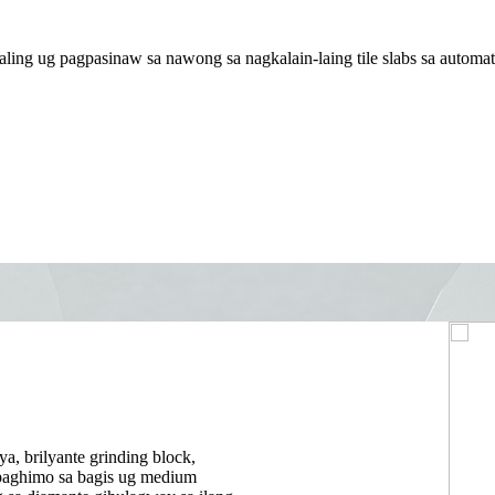
ing ug pagpasinaw sa nawong sa nagkalain-laing tile slabs sa automat
a, brilyante grinding block,
a paghimo sa bagis ug medium