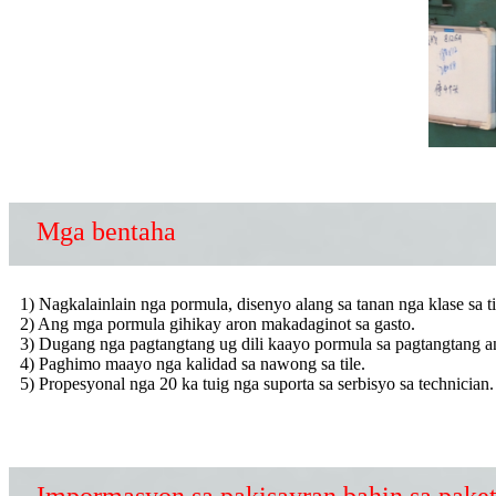
Mga bentaha
1) Nagkalainlain nga pormula, disenyo alang sa tanan nga klase sa ti
2) Ang mga pormula gihikay aron makadaginot sa gasto.
3) Dugang nga pagtangtang ug dili kaayo pormula sa pagtangtang a
4) Paghimo maayo nga kalidad sa nawong sa tile.
5) Propesyonal nga 20 ka tuig nga suporta sa serbisyo sa technician.
Impormasyon sa pakisayran bahin sa paket