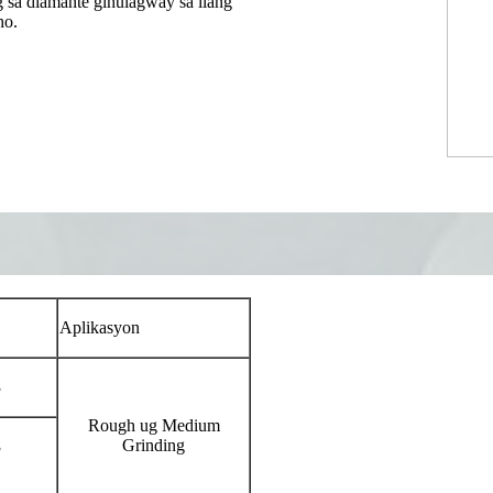
g sa diamante gihulagway sa ilang
ho.
Aplikasyon
3
Rough ug Medium
Grinding
3