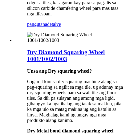
edge sa tiles, kasagaran kay para sa pag-ilis sa
silicon carbide chamfering wheel para mas taas
nga lifespan.
pangutana
detalye
Dry Diamond Squaring Wheel
1001/1002/1003
Unsa ang Dry squaring wheel?
Gigamit kini sa dry squaring machine alang sa
pag-squaring sa ngilit sa mga tile, ug adunay mga
dry squaring wheels para sa wall tiles ug floor
tiles. Sa dili pa sulayan ang among mga ligid,
gihangyo ka nga ihatag ang tatak sa makina, pila
ka mga ulo sa matag makina ug ang katulin sa
linya. Maghatag kami ug angay nga mga
produkto alang kanimo.
Dry Metal bond diamond squaring wheel