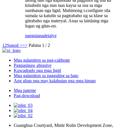
labing taas nga kapasidad sa pagputol ug usa ka
kinabuhi nga mas taas kaysa sa usa sa mga
sumbanan nga ligid. Mahimong i-configure sila
sumala sa katulin sa pagtrabaho ug sa klase sa
gitrabaho nga materyal. Anaa sa lainlaing mga
lugas ug gitas-on.
pangutana
detalye
1
2
Sunod >
>>
Pahina 1 / 2
Mga galamiton sa pag-calibrate
Pagpasinaw abrasive
Kuwadrado nga mga ligid
Mga galamiton sa paggaling sa bato
Ang uban nga may kalabutan nga mga himan
Mga patente
Pag-download
Guanghua Courtyard, Minle Rulin Development Zone,