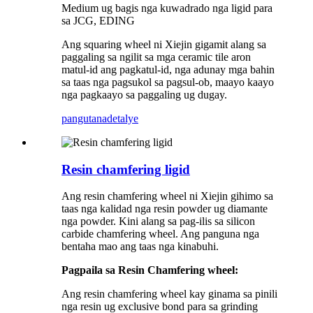
Medium ug bagis nga kuwadrado nga ligid para
sa JCG, EDING
Ang squaring wheel ni Xiejin gigamit alang sa
paggaling sa ngilit sa mga ceramic tile aron
matul-id ang pagkatul-id, nga adunay mga bahin
sa taas nga pagsukol sa pagsul-ob, maayo kaayo
nga pagkaayo sa paggaling ug dugay.
pangutana
detalye
Resin chamfering ligid
Ang resin chamfering wheel ni Xiejin gihimo sa
taas nga kalidad nga resin powder ug diamante
nga powder. Kini alang sa pag-ilis sa silicon
carbide chamfering wheel. Ang panguna nga
bentaha mao ang taas nga kinabuhi.
Pagpaila sa Resin Chamfering wheel:
Ang resin chamfering wheel kay ginama sa pinili
nga resin ug exclusive bond para sa grinding