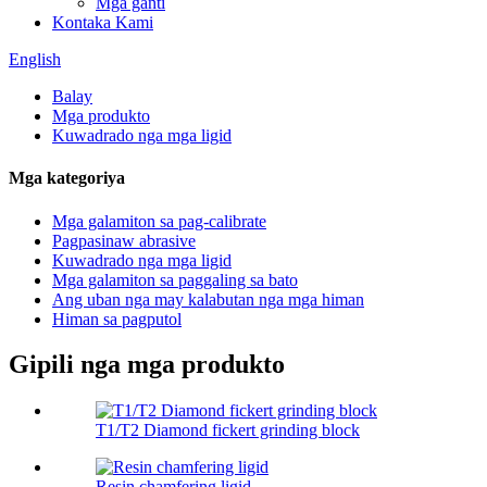
Mga ganti
Kontaka Kami
English
Balay
Mga produkto
Kuwadrado nga mga ligid
Mga kategoriya
Mga galamiton sa pag-calibrate
Pagpasinaw abrasive
Kuwadrado nga mga ligid
Mga galamiton sa paggaling sa bato
Ang uban nga may kalabutan nga mga himan
Himan sa pagputol
Gipili nga mga produkto
T1/T2 Diamond fickert grinding block
Resin chamfering ligid