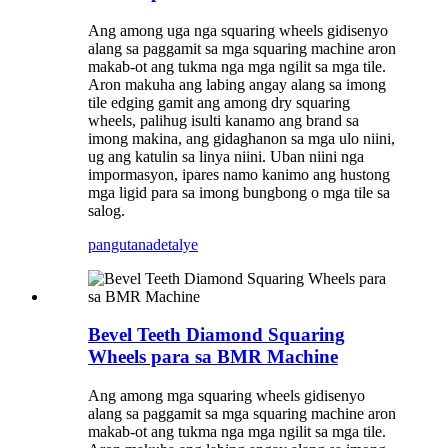
Ang among uga nga squaring wheels gidisenyo
alang sa paggamit sa mga squaring machine aron
makab-ot ang tukma nga mga ngilit sa mga tile.
Aron makuha ang labing angay alang sa imong
tile edging gamit ang among dry squaring
wheels, palihug isulti kanamo ang brand sa
imong makina, ang gidaghanon sa mga ulo niini,
ug ang katulin sa linya niini. Uban niini nga
impormasyon, ipares namo kanimo ang hustong
mga ligid para sa imong bungbong o mga tile sa
salog.
pangutana
detalye
Bevel Teeth Diamond Squaring
Wheels para sa BMR Machine
Ang among mga squaring wheels gidisenyo
alang sa paggamit sa mga squaring machine aron
makab-ot ang tukma nga mga ngilit sa mga tile.