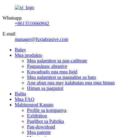
Whatsapp
+8613510660942
E-mail
manager@fsxjabrasive.com
Balay
Mga produkto
Mga galamiton sa pag-calibrate
Pagpasinaw abrasive
Kuwadrado nga mga ligid
Mga galamiton sa paggaling sa bato
Ang uban nga may kalabutan nga mga himan
Himan sa pagputol
Balita
Mga FAQ
Mahitungod Kanato
Profile sa kompanya
Exhibition
Paglibot sa Pabrika
Pag-download
Mga patente