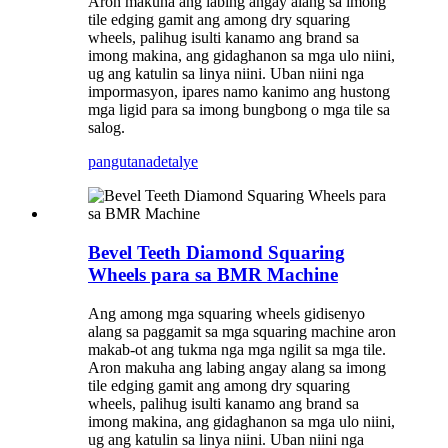
Aron makuha ang labing angay alang sa imong
tile edging gamit ang among dry squaring
wheels, palihug isulti kanamo ang brand sa
imong makina, ang gidaghanon sa mga ulo niini,
ug ang katulin sa linya niini. Uban niini nga
impormasyon, ipares namo kanimo ang hustong
mga ligid para sa imong bungbong o mga tile sa
salog.
pangutana
detalye
Bevel Teeth Diamond Squaring
Wheels para sa BMR Machine
Ang among mga squaring wheels gidisenyo
alang sa paggamit sa mga squaring machine aron
makab-ot ang tukma nga mga ngilit sa mga tile.
Aron makuha ang labing angay alang sa imong
tile edging gamit ang among dry squaring
wheels, palihug isulti kanamo ang brand sa
imong makina, ang gidaghanon sa mga ulo niini,
ug ang katulin sa linya niini. Uban niini nga