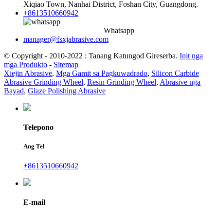
Xiqiao Town, Nanhai District, Foshan City, Guangdong.
+8613510660942
Whatsapp
manager@fsxjabrasive.com
© Copyright - 2010-2022 : Tanang Katungod Gireserba.
Init nga
mga Produkto
-
Sitemap
Xiejin Abrasive
,
Mga Gamit sa Pagkuwadrado
,
Silicon Carbide
Abrasive Grinding Wheel
,
Resin Grinding Wheel
,
Abrasive nga
Bayad
,
Glaze Polishing Abrasive
Telepono
Ang Tel
+8613510660942
E-mail