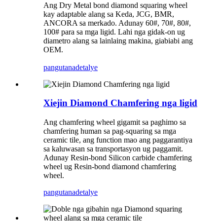
Ang Dry Metal bond diamond squaring wheel
kay adaptable alang sa Keda, JCG, BMR,
ANCORA sa merkado. Adunay 60#, 70#, 80#,
100# para sa mga ligid. Lahi nga gidak-on ug
diametro alang sa lainlaing makina, giabiabi ang
OEM.
pangutana
detalye
Xiejin Diamond Chamfering nga ligid
Ang chamfering wheel gigamit sa paghimo sa
chamfering human sa pag-squaring sa mga
ceramic tile, ang function mao ang paggarantiya
sa kaluwasan sa transportasyon ug paggamit.
Adunay Resin-bond Silicon carbide chamfering
wheel ug Resin-bond diamond chamfering
wheel.
pangutana
detalye