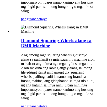
impormasyon, ipares namo kanimo ang hustong
mga ligid para sa imong bungbong o mga tile sa
salog.
pangutana
detalye
Diamond Squaring Wheels alang sa
BMR Machine
Ang among mga squaring wheels gidisenyo
alang sa paggamit sa mga squaring machine aron
makab-ot ang tukma nga mga ngilit sa mga tile.
Aron makuha ang labing angay alang sa imong
tile edging gamit ang among dry squaring
wheels, palihug isulti kanamo ang brand sa
imong makina, ang gidaghanon sa mga ulo niini,
ug ang katulin sa linya niini. Uban niini nga
impormasyon, ipares namo kanimo ang hustong
mga ligid para sa imong bungbong o mga tile sa
salog.
pangutana
detalye