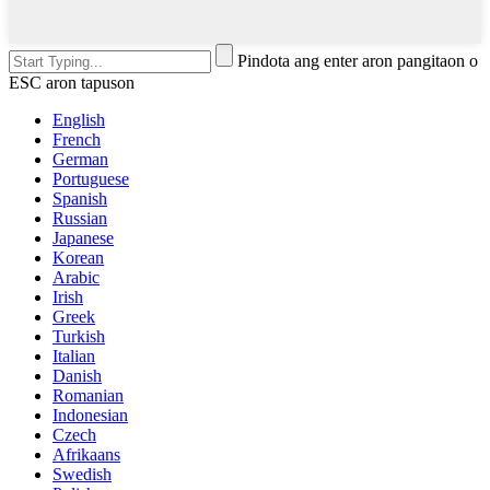
Pindota ang enter aron pangitaon o
ESC aron tapuson
English
French
German
Portuguese
Spanish
Russian
Japanese
Korean
Arabic
Irish
Greek
Turkish
Italian
Danish
Romanian
Indonesian
Czech
Afrikaans
Swedish