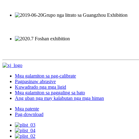
Mga galamiton sa pag-calibrate
Pagpasinaw abrasive
Kuwadrado nga mga ligid
Mga galamiton sa paggaling sa bato
Ang uban nga may kalabutan nga mga himan
Mga patente
Pag-download