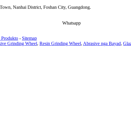
Town, Nanhai District, Foshan City, Guangdong.
Whatsapp
a Produkto
-
Sitemap
sive Grinding Wheel
,
Resin Grinding Wheel
,
Abrasive nga Bayad
,
Glaz