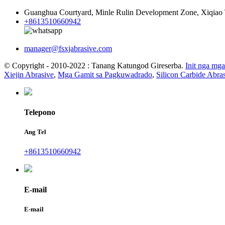
Guanghua Courtyard, Minle Rulin Development Zone, Xiqiao 
+8613510660942
manager@fsxjabrasive.com
© Copyright - 2010-2022 : Tanang Katungod Gireserba.
Init nga mg
Xiejin Abrasive
,
Mga Gamit sa Pagkuwadrado
,
Silicon Carbide Abra
Telepono
Ang Tel
+8613510660942
E-mail
E-mail