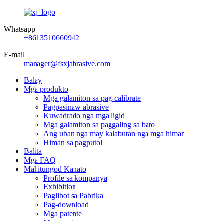
Whatsapp
+8613510660942
E-mail
manager@fsxjabrasive.com
Balay
Mga produkto
Mga galamiton sa pag-calibrate
Pagpasinaw abrasive
Kuwadrado nga mga ligid
Mga galamiton sa paggaling sa bato
Ang uban nga may kalabutan nga mga himan
Himan sa pagputol
Balita
Mga FAQ
Mahitungod Kanato
Profile sa kompanya
Exhibition
Paglibot sa Pabrika
Pag-download
Mga patente