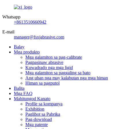
Whatsapp
+8613510660942
E-mail
manager@fsxjabrasive.com
Balay
Mga produkto
Mga galamiton sa pag-calibrate
Pagpasinaw abrasive
Kuwadrado nga mga ligid
Mga galamiton sa paggaling sa bato
Ang uban nga may kalabutan nga mga himan
Himan sa pagputol
Balita
Mga FAQ
Mahitungod Kanato
Profile sa kompanya
Exhibition
Paglibot sa Pabrika
Pag-download
Mga patente