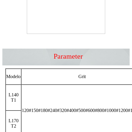
Parameter
Modelo
Grit
L140
T1
120#150#180#240#320#400#500#600#800#1000#1200#
L170
T2