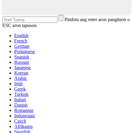
Pindota ang enter aron pangitaon o
ESC aron tapuson
English
French
German
Portuguese
Spanish
Russian
Japanese
Korean
Arabic
Irish
Greek
Turkish
Italian
Danish
Romanian
Indonesian
Czech
Afrikaans
Swedish