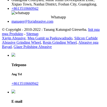
Xiqiao Town, Nanhai District, Foshan City, Guangdong.
+8613510660942
Whatsapp
manager@fsxjabrasive.com
© Copyright - 2010-2022 : Tanang Katungod Gireserba.
Init nga
mga Produkto
-
Sitemap
Xiejin Abrasive
,
Mga Gamit sa Pagkuwadrado
,
Silicon Carbide
Abrasive Grinding Wheel
,
Resin Grinding Wheel
,
Abrasive nga
Bayad
,
Glaze Polishing Abrasive
Telepono
Ang Tel
+8613510660942
E-mail