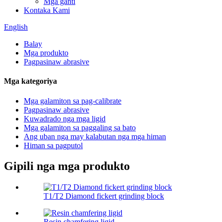
Mga ganti
Kontaka Kami
English
Balay
Mga produkto
Pagpasinaw abrasive
Mga kategoriya
Mga galamiton sa pag-calibrate
Pagpasinaw abrasive
Kuwadrado nga mga ligid
Mga galamiton sa paggaling sa bato
Ang uban nga may kalabutan nga mga himan
Himan sa pagputol
Gipili nga mga produkto
T1/T2 Diamond fickert grinding block
Resin chamfering ligid