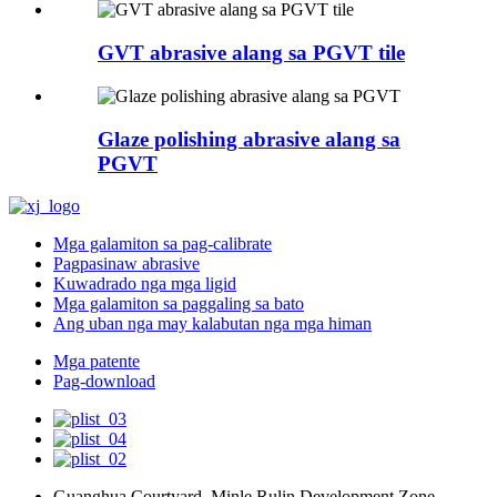
GVT abrasive alang sa PGVT tile
Glaze polishing abrasive alang sa
PGVT
Mga galamiton sa pag-calibrate
Pagpasinaw abrasive
Kuwadrado nga mga ligid
Mga galamiton sa paggaling sa bato
Ang uban nga may kalabutan nga mga himan
Mga patente
Pag-download
Guanghua Courtyard, Minle Rulin Development Zone,