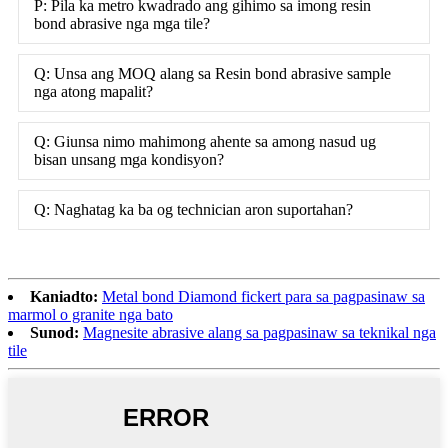
P: Pila ka metro kwadrado ang gihimo sa imong resin
bond abrasive nga mga tile?
Q: Unsa ang MOQ alang sa Resin bond abrasive sample
nga atong mapalit?
Q: Giunsa nimo mahimong ahente sa among nasud ug
bisan unsang mga kondisyon?
Q: Naghatag ka ba og technician aron suportahan?
Kaniadto:
Metal bond Diamond fickert para sa pagpasinaw sa
marmol o granite nga bato
Sunod:
Magnesite abrasive alang sa pagpasinaw sa teknikal nga
tile